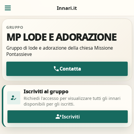
Innari.it
GRUPPO
MP LODE E ADORAZIONE
Gruppo di lode e adorazione della chiesa Missione
Pontassieve
call
Contatta
Iscriviti al gruppo
how_to_reg
Richiedi l'accesso per visualizzare tutti gli innari
disponibili per gli iscritti.
person_add
Iscriviti