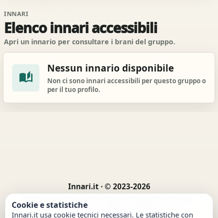
INNARI
Elenco innari accessibili
Apri un innario per consultare i brani del gruppo.
Nessun innario disponibile
auto_stories
Non ci sono innari accessibili per questo gruppo o
per il tuo profilo.
Innari.it · © 2023-2026
Hai bisogno di aiuto?
Supporto Telegram
·
Privacy
·
Cookie e statistiche
Cookie
·
Termini
·
Segnala contenuto
·
Innari.it usa cookie tecnici necessari. Le statistiche con
Preferenze cookie