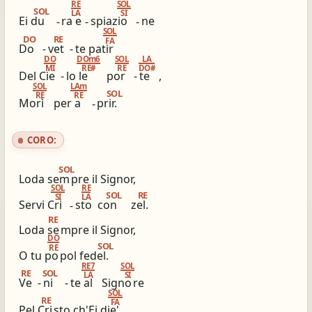
RE
SOL
SOL
LA
SI
Ei du
-
ra e
-
spiazio
-
ne
ios_share
library_books
SOL
DO
RE
Condividi
Simili altri innari
FA
Do
-
vet
-
te patir
DO
DOm6
SOL
LA
MI
RE#
RE
DO#
Del Cie
-
lo le
por
-
te
,
SOL
LAm
SOL
RE
RE
Morì
per a
-
prir.
CORO:
SOL
Loda sem
pre il Signor,
SOL
RE
SOL
RE
SI
LA
Servi Cri
-
sto
con
zel.
RE
Loda se
mpre il Signor,
DO
SOL
RE
O tu po
pol fedel.
RE7
SOL
RE
SOL
LA
SI
Ve
-
ni
-
te al
Signo
re
SOL
RE
FA
Pel Cri
sto ch'Ei die'