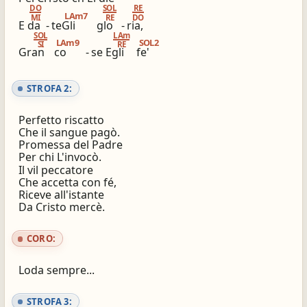
DO
SOL
RE
LAm7
MI
RE
DO
E da
-
teGli
glo
-
ria,
SOL
LAm
LAm9
SOL2
SI
RE
Gran
co
-
se Egli
fe'
STROFA 2:
Perfetto riscatto
Che il sangue pagò.
Promessa del Padre
Per chi L'invocò.
Il vil peccatore
Che accetta con fé,
Riceve all'istante
Da Cristo mercè.
CORO:
Loda sempre...
STROFA 3: