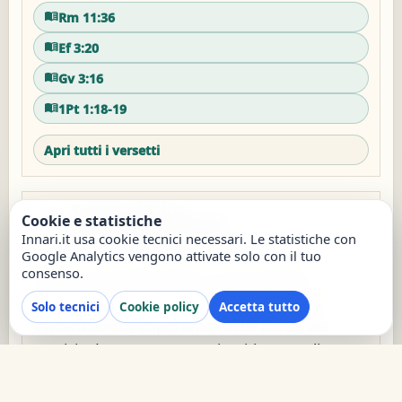
Rm 11:36
Ef 3:20
Gv 3:16
1Pt 1:18-19
Apri tutti i versetti
SUPPORTO BIBLICO
history_edu
Cookie e statistiche
Riflessione spirituale
Innari.it usa cookie tecnici necessari. Le statistiche con
Generata il 24/07/2026 22:18:00
Google Analytics vengono attivate solo con il tuo
consenso.
Il brano musicale invita a una profonda
riflessione sulla grazia e sull'amore di Dio,
Solo tecnici
Cookie policy
Accetta tutto
evidenziando l'importanza della lode e del
servizio. La sua struttura ripetitiva sottolinea un
messaggio centrale: la gloria a Dio per le sue
grandi opere, con particolare riferimento al