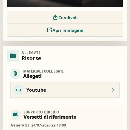
ios_share
Condividi
open_in_new
Apri immagine
ALLEGATI
folder
Risorse
MATERIALI COLLEGATI
attach_file
Allegati
Youtube
SUPPORTO BIBLICO
auto_stories
Versetti di riferimento
Generati il 24/07/2026 22:18:00