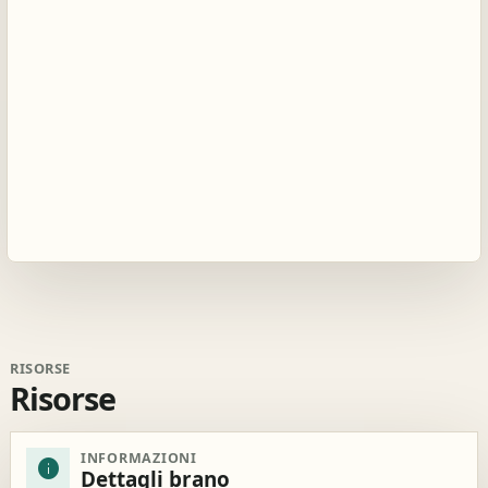
RISORSE
Risorse
INFORMAZIONI
info
Dettagli brano