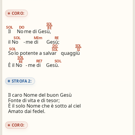
ios_share
library_books
CORO:
Condividi
Simili altri innari
SOL
SOL
DO
RE
Il
No
me di Gesù,
SOL
MIm
RE
il No
-
me di
Gesù;
DO
SOL
SOL
SOL
SI
So
lo potente a salvar
quaggiù
SOL
RE7
SOL
RE
È il No
-
me di
Gesù.
STROFA 2:
Il caro Nome del buon Gesù
Fonte di vita e di tesor;
È il solo Nome che è sotto al ciel
Amato dai fedel.
CORO: