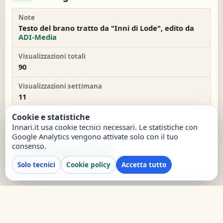
Note
Testo del brano tratto da "Inni di Lode", edito da
ADI-Media
Visualizzazioni totali
90
Visualizzazioni settimana
11
Data inserimento
Cookie e statistiche
15/12/2023
Innari.it usa cookie tecnici necessari. Le statistiche con
Google Analytics vengono attivate solo con il tuo
consenso.
report
Segnala un problema
Solo tecnici
Cookie policy
Accetta tutto