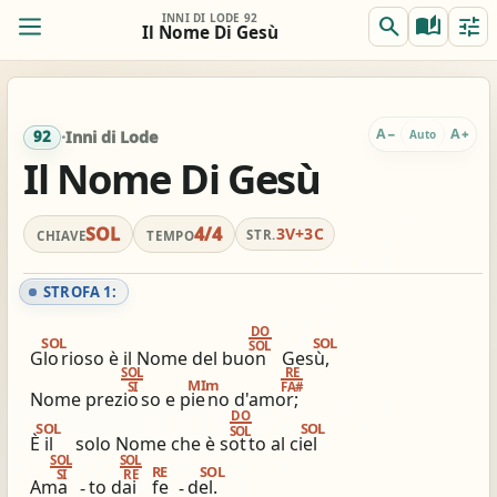
INNI DI LODE 92
search
auto_stories
tune
Il Nome Di Gesù
ORIG.
TRASP.
remove
add
0
SOL
SOL
A
A
−
+
Auto
92
·
Inni di Lode
Il Nome Di Gesù
REALE
ACCORDI
remove
add
Off
SOL
SOL
SOL
4/4
3V+3C
STR.
CHIAVE
TEMPO
Accordi completi
Per chitarra: gia comodo
STROFA 1:
tocca per semplificare
nessun capo consigliato
DO
SOL
SOL
SOL
Glo
rioso è il Nome del buon
Gesù,
SOL
RE
MIm
SI
FA#
view_column_2
keyboard_double_arrow_down
timer
Nome prezio
so e pie
no d'amor;
DO
2 colonne
Scroll
Metronomo
SOL
SOL
SOL
È il
solo Nome che è sot
to al ciel
SOL
SOL
graphic_eq
tag
pageview
RE
SOL
SI
RE
Ama
-
to dai
fe
-
del.
Accordatore
# / b
Simili stesso innario