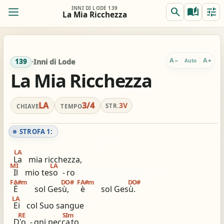
INNI DI LODE 139
search
auto_stories
tune
La Mia Ricchezza
ORIG.
TRASP.
remove
add
0
LA
LA
A
A
−
+
Auto
139
·
Inni di Lode
La Mia Ricchezza
REALE
ACCORDI
remove
add
Off
LA
LA
LA
3/4
3V
STR.
CHIAVE
TEMPO
Per chitarra, suggerito:
Accordi completi
Capo 2 / accordi in SOL
STROFA 1:
tocca per semplificare
tocca per applicare
LA
La
mia ricchezza,
MI
LA
Il
mio teso
-
ro
view_column_2
keyboard_double_arrow_down
timer
FA#m
DO#
FA#m
DO#
È
sol Gesù,
è
sol Gesù.
2 colonne
Scroll
Metronomo
LA
Ei
col Suo sangue
graphic_eq
tag
pageview
RE
SIm
D'o
-
gni pecca
to
Accordatore
# / b
Simili stesso innario