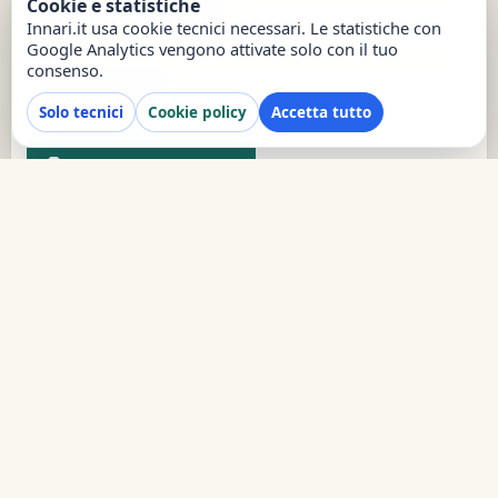
Cookie e statistiche
Visualizzazioni settimana
Innari.it usa cookie tecnici necessari. Le statistiche con
5
Google Analytics vengono attivate solo con il tuo
consenso.
Data inserimento
15/12/2023
Solo tecnici
Cookie policy
Accetta tutto
report
Segnala un problema
Innari.it · © 2023-2026
Hai bisogno di aiuto?
Supporto Telegram
·
Privacy
·
Cookie
·
Termini
·
Segnala contenuto
·
Preferenze cookie