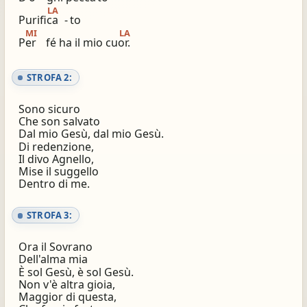
LA
Purifica
-
to
ios_share
library_books
MI
LA
Condividi
Simili altri innari
Per
fé ha il mio cuor.
STROFA 2:
Sono sicuro
Che son salvato
Dal mio Gesù, dal mio Gesù.
Di redenzione,
Il divo Agnello,
Mise il suggello
Dentro di me.
STROFA 3:
Ora il Sovrano
Dell'alma mia
È sol Gesù, è sol Gesù.
Non v'è altra gioia,
Maggior di questa,