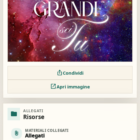
ios_share
Condividi
open_in_new
Apri immagine
ALLEGATI
folder
Risorse
MATERIALI COLLEGATI
attach_file
Allegati