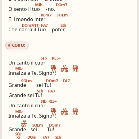
MIb
DOm7
O sento il tuo
-
no.
ios_share
library_books
REm7
SOLm
Condividi
Simili altri innari
E il mondo inter
DOm7(11)
FA7
SIb
Che nar
ra il Tuo
poter.
CORO:
SIb
RE5+
Un canto il cuor
SIb
FA
SIb
MIb
FA
MIb
RE
Innal
za a Te, Signor:
SOLm
DOm7
FA7
Grande
sei Tu!
SIb
FA7
Grande sei Tu!
SIb
RE5+
Un canto il cuor
SIb
FA
SIb
MIb
FA
MIb
RE
Innal
za a Te, Signor:
FA
SOLm
DOm7
SOL
Grande
sei
Tu!
SOL
DOm
FA7
SIb
SI