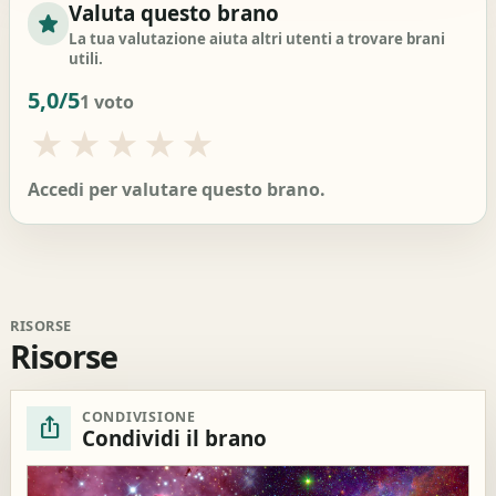
Valuta questo brano
star
La tua valutazione aiuta altri utenti a trovare brani
utili.
5,0
/5
1 voto
★
★
★
★
★
Accedi per valutare questo brano.
RISORSE
Risorse
CONDIVISIONE
ios_share
Condividi il brano