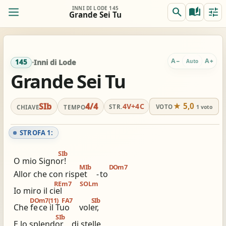
INNI DI LODE 145
search
auto_stories
tune
Grande Sei Tu
ORIG.
TRASP.
remove
add
0
SIb
SIb
A
A
−
+
Auto
145
·
Inni di Lode
Grande Sei Tu
REALE
ACCORDI
remove
add
Off
SIb
SIb
SIb
4/4
★ 5,0
4V+4C
STR.
VOTO
CHIAVE
TEMPO
1 voto
Per chitarra, suggerito:
Accordi completi
Capo 3 / accordi in SOL
STROFA 1:
tocca per semplificare
tocca per applicare
SIb
O mio Signor!
MIb
DOm7
Allor che con rispet
-
to
view_column_2
keyboard_double_arrow_down
timer
REm7
SOLm
Io miro il ciel
2 colonne
Scroll
Metronomo
DOm7(11)
FA7
SIb
Che fe
ce il Tuo
voler,
graphic_eq
tag
pageview
SIb
E lo splendor
di stelle
Accordatore
# / b
Simili stesso innario