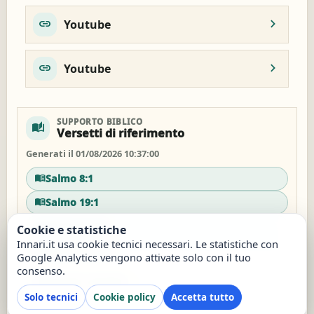
Youtube
Youtube
SUPPORTO BIBLICO
auto_stories
Versetti di riferimento
Generati il 01/08/2026 10:37:00
Salmo 8:1
Salmo 19:1
Romani 1:20
Cookie e statistiche
Innari.it usa cookie tecnici necessari. Le statistiche con
Giovanni 3:16
Google Analytics vengono attivate solo con il tuo
consenso.
Apri tutti i versetti
Solo tecnici
Cookie policy
Accetta tutto