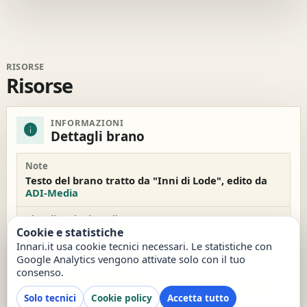
RISORSE
Risorse
INFORMAZIONI
info
Dettagli brano
Note
Testo del brano tratto da "Inni di Lode", edito da
ADI-Media
Visualizzazioni totali
Cookie e statistiche
62
Innari.it usa cookie tecnici necessari. Le statistiche con
Google Analytics vengono attivate solo con il tuo
Visualizzazioni settimana
consenso.
6
Solo tecnici
Cookie policy
Accetta tutto
Data inserimento