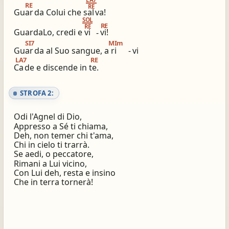
RE
RE
Guar
da Colui che sal
va!
ios_share
library_books
SOL
RE
RE
Condividi
Simili altri innari
GuardaLo, credi e vi
-
vi!
SI7
MIm
Guar
da al Suo sangue, a ri
-
vi
LA7
RE
Ca
de e discende in te.
STROFA 2:
Odi l'Agnel di Dio,
Appresso a Sé ti chiama,
Deh, non temer chi t'ama,
Chi in cielo ti trarrà.
Se aedi, o peccatore,
Rimani a Lui vicino,
Con Lui deh, resta e insino
Che in terra tornerà!