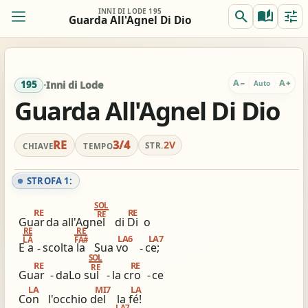
INNI DI LODE 195
search
auto_stories
tune
Guarda All'Agnel Di Dio
ORIG.
TRASP.
remove
add
0
RE
RE
A
A
−
+
Auto
195
·
Inni di Lode
Guarda All'Agnel Di Dio
REALE
ACCORDI
remove
add
Off
RE
RE
RE
3/4
2V
STR.
CHIAVE
TEMPO
Accordi completi
Per chitarra: gia comodo
STROFA 1:
tocca per semplificare
nessun capo consigliato
SOL
RE
RE
RE
Guar
da all'Agnel
di Di
o
RE
RE
LA6
LA7
LA
FA#
view_column_2
keyboard_double_arrow_down
timer
E a
-
scolta la
Sua vo
-
ce;
SOL
2 colonne
Scroll
Metronomo
RE
RE
RE
Guar
-
daLo sul
-
la cro
-
ce
graphic_eq
tag
pageview
LA
MI7
LA
Con
l'occhio del
la fé!
Accordatore
# / b
Simili stesso innario
LA7