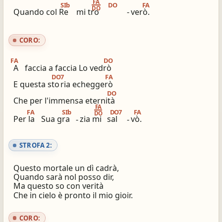
FA
SIb
DO
FA
DO
Quando col Re
mi tro
-
verò.
ios_share
library_books
Condividi
Simili altri innari
CORO:
FA
DO
A
faccia a faccia Lo vedrò
DO7
FA
E questa sto
ria echeggerò
DO
Che per l'immensa eternità
FA
FA
SIb
DO7
FA
DO
Per la
Sua gra
-
zia mi
sal
-
vò.
STROFA 2:
Questo mortale un dì cadrà,
Quando sarà nol posso dir,
Ma questo so con verità
Che in cielo è pronto il mio gioir.
CORO: