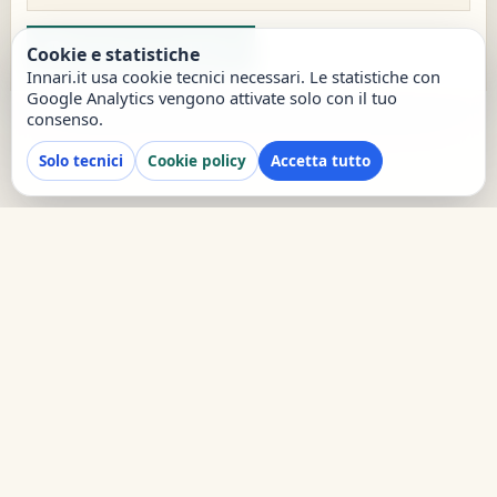
report
Segnala un problema
Cookie e statistiche
Innari.it usa cookie tecnici necessari. Le statistiche con
Google Analytics vengono attivate solo con il tuo
consenso.
Solo tecnici
Cookie policy
Accetta tutto
Innari.it · © 2023-2026
Hai bisogno di aiuto?
Supporto Telegram
·
Privacy
·
Cookie
·
Termini
·
Segnala contenuto
·
Preferenze cookie