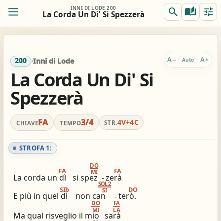
INNI DI LODE 200
search
auto_stories
tune
La Corda Un Di' Si Spezzerà
ORIG.
TRASP.
remove
add
0
FA
FA
A
A
−
+
Auto
200
·
Inni di Lode
La Corda Un Di' Si
Spezzerà
REALE
ACCORDI
remove
add
Off
FA
FA
FA
3/4
4V+4C
Per chitarra, suggerito:
STR.
CHIAVE
TEMPO
Accordi completi
Capo 3 / accordi in RE
tocca per semplificare
tocca per applicare
STROFA 1:
DO
FA
FA
MI
view_column_2
keyboard_double_arrow_down
timer
La corda un dì
si spez
-
zerà
SOL2
2 colonne
Scroll
Metronomo
SIb
DO
SI
E più in quel dì
non can
-
terò.
DO
FA
graphic_eq
tag
pageview
MI
LA
Ma qual risveglio il mio
sarà
Accordatore
# / b
Simili stesso innario