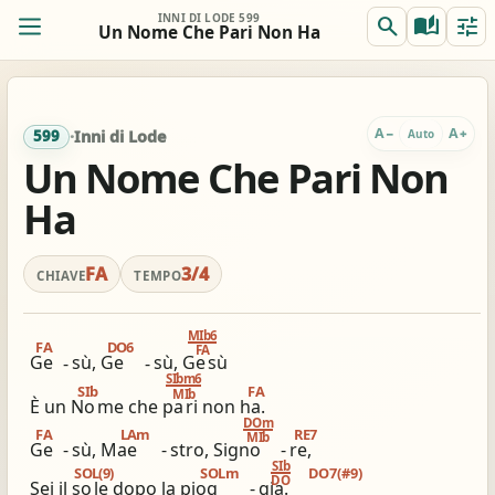
INNI DI LODE 599
search
auto_stories
tune
Un Nome Che Pari Non Ha
ORIG.
TRASP.
remove
add
0
FA
FA
A
A
−
+
Auto
599
·
Inni di Lode
Un Nome Che Pari Non
Ha
REALE
ACCORDI
remove
add
Off
FA
FA
FA
3/4
Per chitarra, suggerito:
CHIAVE
TEMPO
Accordi completi
Capo 3 / accordi in RE
tocca per semplificare
tocca per applicare
MIb6
FA
DO6
FA
Ge
-
sù, Ge
-
sù, Ge
sù
SIbm6
SIb
FA
view_column_2
keyboard_double_arrow_down
timer
MIb
È un No
me che pa
ri non ha.
2 colonne
Scroll
Metronomo
DOm
FA
LAm
RE7
MIb
Ge
-
sù, Mae
-
stro, Signo
-
re,
graphic_eq
tag
pageview
SIb
SOL(9)
SOLm
DO7(#9)
DO
Sei il so
le dopo la piog
-
gia.
Accordatore
# / b
Simili stesso innario