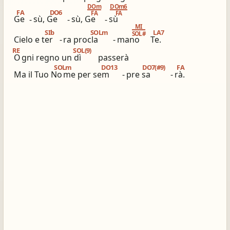
DOm
DOm6
FA
DO6
FA
FA
ios_share
library_books
Ge
-
sù, Ge
-
sù, Ge
-
sù
MI
Condividi
Simili altri innari
SIb
SOLm
LA7
SOL#
Cielo e ter
-
ra procla
-
mano
Te.
RE
SOL(9)
O
gni regno un dì
passerà
SOLm
DO13
DO7(#9)
FA
Ma il Tuo No
me per sem
-
pre sa
-
rà.