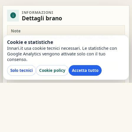
INFORMAZIONI
info
Dettagli brano
Note
Testo del brano tratto da "Inni di Lode", edito da
Cookie e statistiche
ADI-Media
Innari.it usa cookie tecnici necessari. Le statistiche con
Google Analytics vengono attivate solo con il tuo
Visualizzazioni totali
consenso.
64
Solo tecnici
Cookie policy
Accetta tutto
Visualizzazioni settimana
8
Data inserimento
15/12/2023
report
Segnala un problema