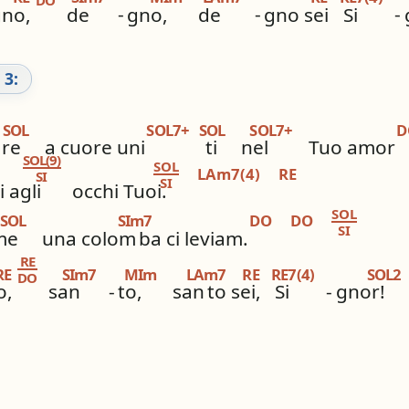
gno,
de
-
gno,
de
-
gno sei
Si
-
 3:
SOL
SOL7+
SOL
SOL7+
D
re
a cuore uni
ti
nel
Tuo amor
SOL(9)
SOL
LAm7(4)
RE
SI
SI
 agli
occhi Tuoi.
SOL
SOL
SIm7
DO
DO
SI
me
una colom
ba ci leviam.
RE
RE
SIm7
MIm
LAm7
RE
RE7(4)
SOL2
DO
o,
san
-
to,
san
to sei,
Si
-
gnor!