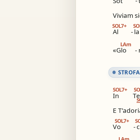
Sot
-
Viviam s
SOL7+
SO
Al
-
la
LAm
«Glo
-
STROFA
SOL7+
SO
In
Te
S
E T’adori
SOL7+
S
Vo
-
c
LAm