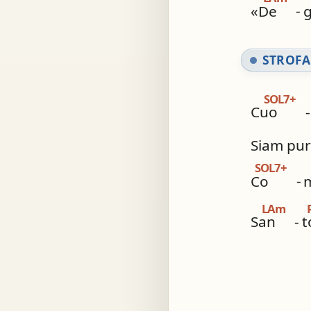
«De
-
STROFA
SOL7+
Cuo
-
Siam puri
SOL7+
Co
-
LAm
San
-
t