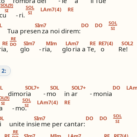
to
l’ombra del
-
le
a
li Tue
SOL(9)
SOL
LAm7(4)
RE
SI
SI
icu
-
ri.
SOL
L
SIm7
DO
DO
SI
Tua presen
za noi direm:
RE
RE
SIm7
MIm
LAm7
RE
RE7(4)
SOL2
DO
ria,
glo
-
ria,
glo
ria a Te,
o
Re!
 2:
L
SOL7+
SOL
SOL7+
DO
LA
dimoria
-
mo
in ar
-
monia
OL(9)
SOL
LAm7(4)
RE
SI
SI
a
-
mo.
SOL
OL
SIm7
DO
DO
SI
i
unite insie
me per cantar:
RE
RE
SIm7
MIm
LAm7
RE
RE7(4)
DO