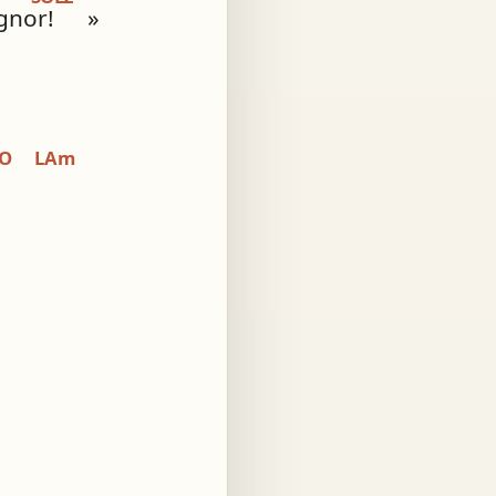
gnor!
»
O
LAm