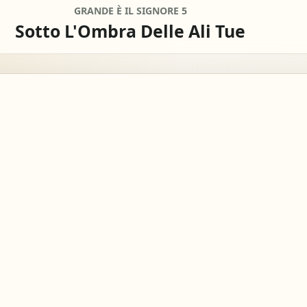
GRANDE È IL SIGNORE 5
Sotto L'Ombra Delle Ali Tue
0
remove
add
SEMITONI
Off
remove
add
CAPO
mpleti
Per chita
lificare
nessun c
view_column_2
keyboard_double_arrow_down
timer
colonne
Scroll
Metron