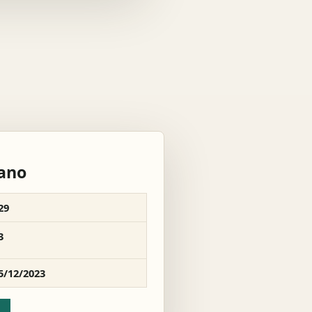
rano
29
3
5/12/2023