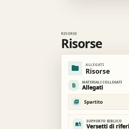
RISORSE
Risorse
ALLEGATI
folder
Risorse
MATERIALI COLLEGATI
attach_file
Allegati
Spartito
SUPPORTO BIBLICO
auto_stories
Versetti di rife