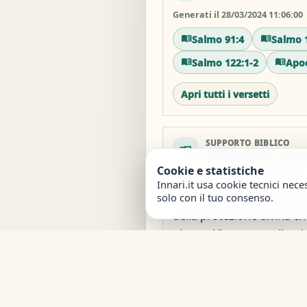
Generati il 28/03/2024 11:06:00
Salmo 91:4
Salmo 1
Salmo 122:1-2
Apoc
Apri tutti i versetti
SUPPORTO BIBLICO
history_edu
Riflessione spir
Cookie e statistiche
Generata il 28/03/2024 11:03:00
Innari.it usa cookie tecnici nece
Questo bellissimo testo ci
solo con il tuo consenso.
della protezione divina ch
giorno. Vivere sotto l'omb
significa avere fiducia ne
nella Sua grazia, sapendo
noi, pronto ad aiutarci e g