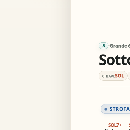
Acc
Simil
·
Grande è
5
Sott
SOL
CHIAVE
STROFA
SOL7+