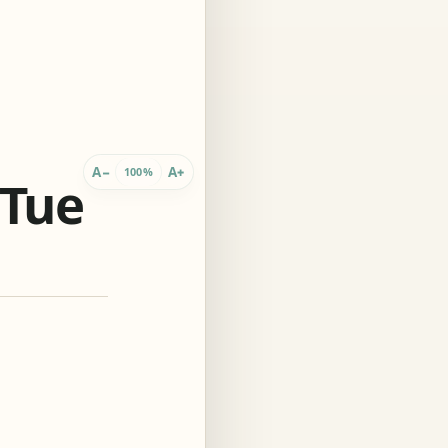
 innario
A
A
−
+
100%
 Tue