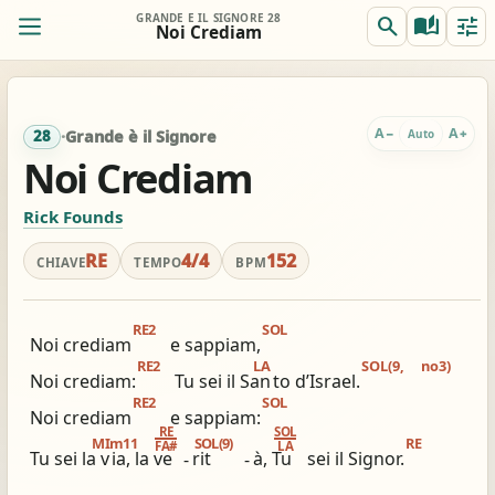
GRANDE È IL SIGNORE 28
search
auto_stories
tune
Noi Crediam
ORIG.
TRASP.
remove
add
0
RE
RE
A
A
−
+
Auto
28
·
Grande è il Signore
Noi Crediam
REALE
ACCORDI
remove
add
Off
Rick Founds
RE
RE
RE
4/4
152
CHIAVE
TEMPO
BPM
Accordi completi
Per chitarra: gia comodo
tocca per semplificare
nessun capo consigliato
RE2
SOL
Noi crediam
e sappiam,
RE2
LA
SOL(9,
no3)
Noi crediam:
Tu sei il San
to d’Israel.
view_column_2
keyboard_double_arrow_down
timer
RE2
SOL
Noi crediam
e sappiam:
2 colonne
Scroll
Metronomo
RE
SOL
MIm11
SOL(9)
RE
FA#
LA
Tu sei la v
ia, la ve
-
rit
-
à, Tu
sei il Signor.
graphic_eq
tag
pageview
Accordatore
# / b
Simili stesso innario