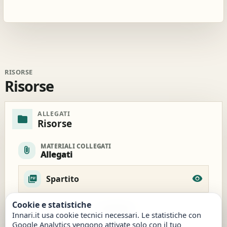
RISORSE
Risorse
ALLEGATI
folder
Risorse
MATERIALI COLLEGATI
attach_file
Allegati
Spartito
Cookie e statistiche
download
Scarica
Innari.it usa cookie tecnici necessari. Le statistiche con
Google Analytics vengono attivate solo con il tuo