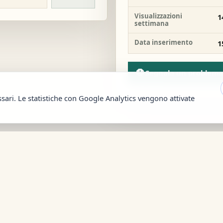
Visualizzazioni
1
settimana
Data inserimento
1
report
Segnala un problema
ssari. Le statistiche con Google Analytics vengono attivate