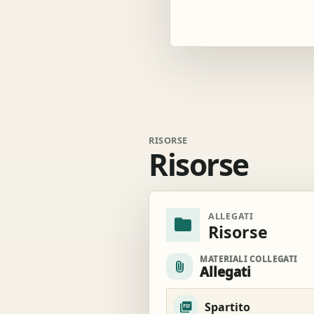
RISORSE
Risorse
ALLEGATI
folder
Risorse
MATERIALI COLLEGATI
attach_file
Allegati
Spartito