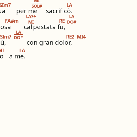
MI
SIm7
LA
SOL#
ua
per me
sacrificò.
LA7+
LA
FA#m
RE
MI
DO#
rosa
cal
pestata fu,
LA
SIm7
RE2
MI4
DO#
ù,
con gran dolor,
MI
LA
o
a me.