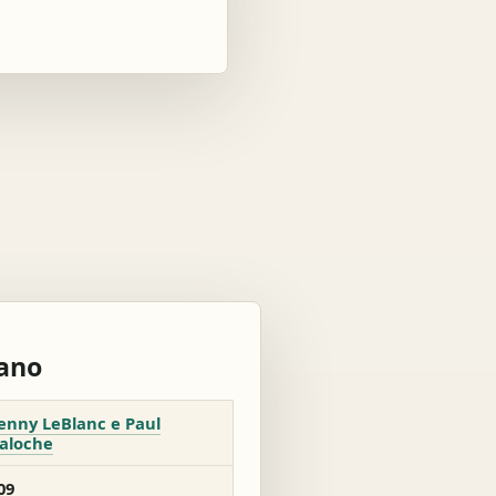
rano
enny LeBlanc e Paul
aloche
09