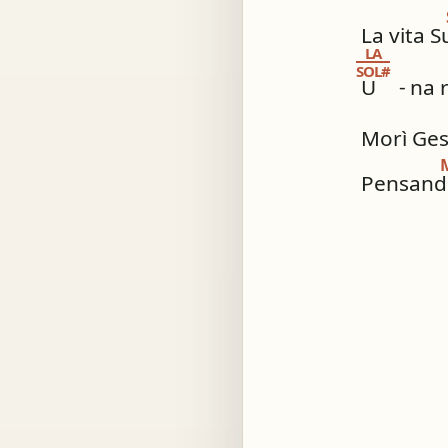
La vita S
LA
SOL#
U
-
na 
Morì Ges
Pensand