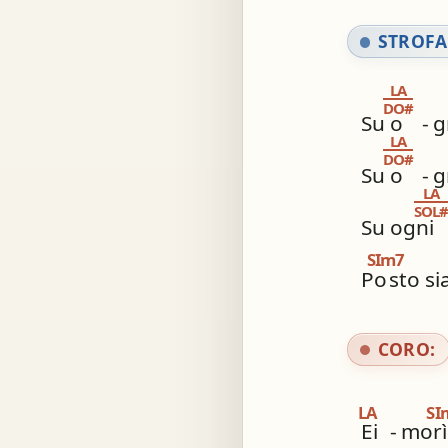
STROFA
LA
DO#
Su o
-
g
LA
DO#
Su o
-
g
LA
SOL
Su ogni
SIm7
Po
sto si
CORO:
LA
SI
Ei
-
morì