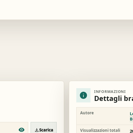
INFORMAZIONI
info
Dettagli b
Autore
L
B
download
Scarica
Visualizzazioni totali
2