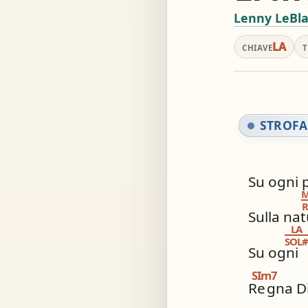
Lenny LeBla
Acc
LA
CHIAVE
Simil
STROFA
Su ogni 
M
R
Sulla na
LA
SOL
Su ogni
SIm7
Re
gna D