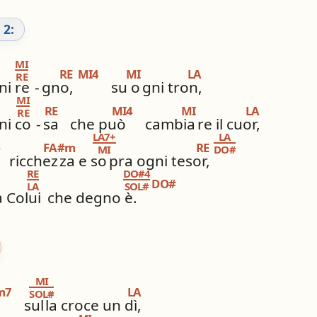
 2:
MI
RE
MI4
MI
LA
RE
ni re
-
gno,
su o
gni tron,
MI
RE
MI4
MI
LA
RE
ni co
-
sa
che può
cambia
re il cuor,
LA7+
LA
FA#m
RE
#
MI
DO#
ricchez
za e so
pra ogni tesor,
RE
DO#4
DO#
LA
SOL#
a Colui
che degno è.
MI
m7
LA
SOL#
sul
la croce un dì,