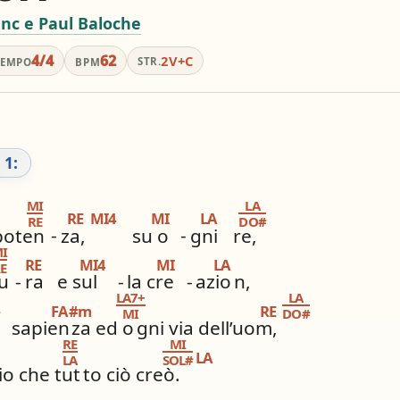
graphic_eq
tag
pageview
nc e Paul Baloche
ordatore
# / b
Simili stesso
4/4
62
2V+C
STR.
TEMPO
BPM
ios_share
library_books
Condividi
i altri innari
 1:
MI
LA
RE
MI4
MI
LA
RE
DO#
poten
-
za,
su o
-
gni
re,
I
RE
MI4
MI
LA
E
tu
-
ra
e sul
-
la cre
-
azio
n,
LA7+
LA
FA#m
RE
#
MI
DO#
sapien
za ed o
gni via dell’uom,
RE
MI
LA
LA
SOL#
io che tut
to ciò creò.