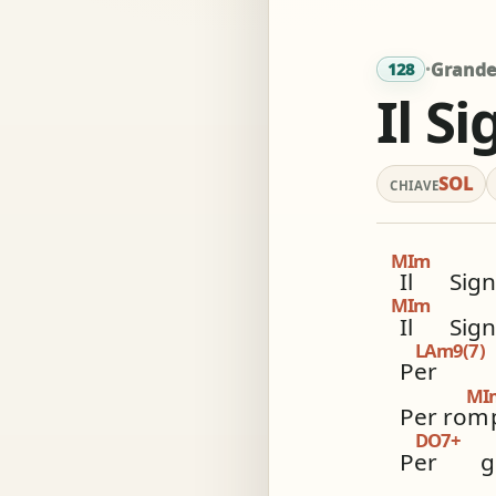
Acc
·
Grande 
128
Il S
Simil
SOL
CHIAVE
MIm
Il
Sign
MIm
Il
Sign
LAm9(7)
Per
MI
Per rom
DO7+
Per
gu