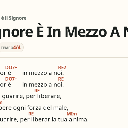
graphic_eq
tag
pageview
ordatore
# / b
Simili stesso
è il Signore
ios_share
library_books
ignore È In Mezzo A 
Condividi
i altri innari
4/4
TEMPO
DO7+
RE2
or è
in mezzo a noi.
DO7+
RE
or è
in mezzo a noi.
RE
guarire, per li
berare,
m
pere ogni forza del male,
RE
MIm
arire, per li
berar la tua a
nima.