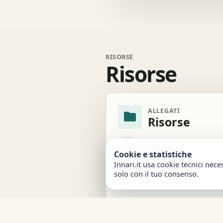
RISORSE
Risorse
ALLEGATI
folder
Risorse
MATERIALI COLLEGATI
attach_file
Allegati
Cookie e statistiche
Innari.it usa cookie tecnici nece
solo con il tuo consenso.
Spartito