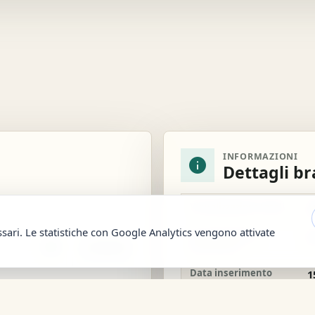
INFORMAZIONI
info
Dettagli b
Visualizzazioni totali
1
ssari. Le statistiche con Google Analytics vengono attivate
Visualizzazioni
1
settimana
download
Scarica
Data inserimento
1