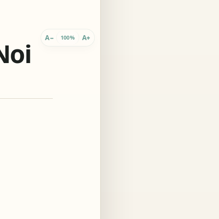
 innario
A
A
−
+
100%
Noi