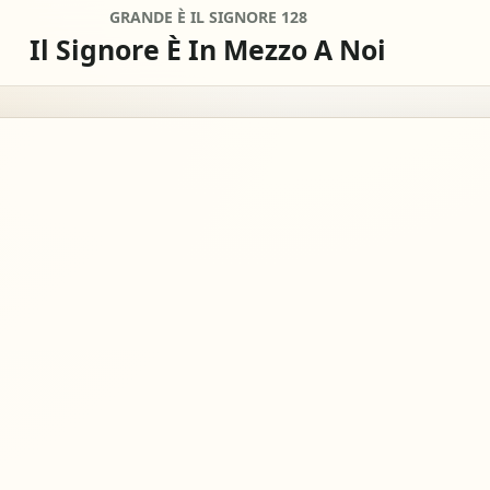
GRANDE È IL SIGNORE 128
Il Signore È In Mezzo A Noi
0
remove
add
SEMITONI
Off
remove
add
CAPO
mpleti
Per chita
lificare
nessun c
view_column_2
keyboard_double_arrow_down
timer
colonne
Scroll
Metron