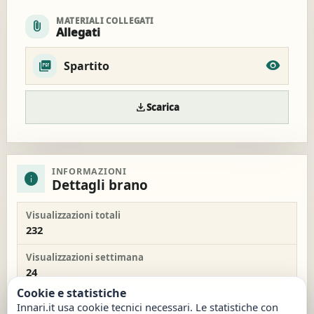
MATERIALI COLLEGATI
attach_file
Allegati
Spartito
download
Scarica
INFORMAZIONI
info
Dettagli brano
Visualizzazioni totali
232
Visualizzazioni settimana
24
Cookie e statistiche
Data inserimento
Innari.it usa cookie tecnici necessari. Le statistiche con