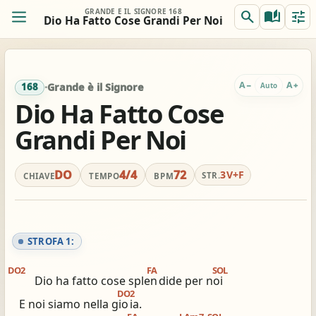
GRANDE È IL SIGNORE 168
search
auto_stories
tune
Dio Ha Fatto Cose Grandi Per Noi
ORIG.
TRASP.
remove
add
0
DO
DO
A
A
−
+
Auto
168
·
Grande è il Signore
Dio Ha Fatto Cose
Grandi Per Noi
REALE
ACCORDI
remove
add
Off
DO
DO
DO
4/4
72
3V+F
STR.
CHIAVE
TEMPO
BPM
Accordi completi
Per chitarra: gia comodo
tocca per semplificare
nessun capo consigliato
STROFA 1:
view_column_2
keyboard_double_arrow_down
timer
2 colonne
Scroll
Metronomo
DO2
FA
SOL
Dio ha fatto cose splen
dide per noi
DO2
graphic_eq
tag
pageview
E noi siamo nella gio
ia.
Accordatore
# / b
Simili stesso innario