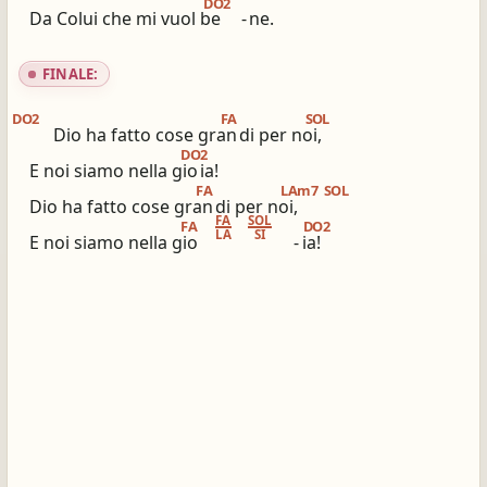
DO2
Da Colui che mi vuol be
-
ne.
FINALE:
DO2
FA
SOL
Dio ha fatto cose gran
di per noi,
DO2
E noi siamo nella gio
ia!
FA
LAm7
SOL
Dio ha fatto cose gran
di per noi,
FA
SOL
FA
DO2
LA
SI
E noi siamo nella gio
-
ia!