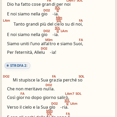
FA
LAm7
SOL
Dio ha fatto cose gran
di per noi
SOL
ios_share
library_books
DO2
SI
E noi siamo nella gio
-
ia.
Condividi
Simili altri innari
MIm
LAm
FA
SOL
Tanto grandi più del cie
lo su di noi,
SOL
DO2
LAm
SI
E noi siamo nella gio
-
ia.
MIm
FA
Siamo uniti l’uno all’al
tro e siamo Suoi,
DO2
Per l’eternità, Allelu
-
ia!
STROFA 2:
DO2
FA
SOL
Mi stupisce la Sua gra
zia perché so
DO2
Che non meritavo nul
la.
FA
LAm7
SOL
Così gior
no dopo giorno salirò,
SOL
DO2
LAm
SI
Verso il cielo e la Sua glo
-
ria.
MIm
FA
SOL