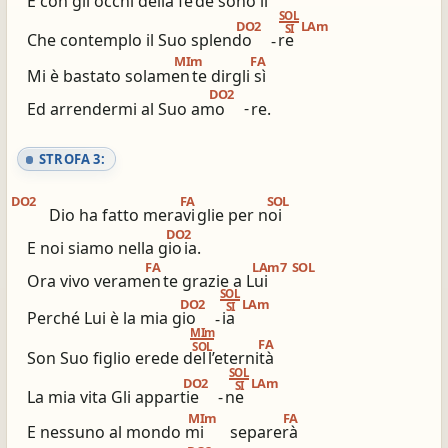
E con gli occhi della fe
de sono lì
SOL
DO2
LAm
SI
Che contemplo il Suo splendo
-
re
MIm
FA
Mi è bastato solamen
te dirgli sì
DO2
Ed arrendermi al Suo amo
-
re.
STROFA 3:
DO2
FA
SOL
Dio ha fatto meravi
glie per noi
DO2
E noi siamo nella gio
ia.
FA
LAm7
SOL
Ora vivo veramen
te grazie a Lui
SOL
DO2
LAm
SI
Perché Lui è la mia gio
-
ia
MIm
FA
SOL
Son Suo figlio erede del
l’eternità
SOL
DO2
LAm
SI
La mia vita Gli appartie
-
ne
MIm
FA
E nessuno al mondo mi
separerà