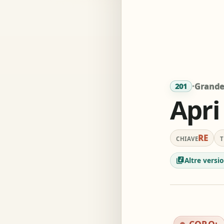
Acc
Simil
·
Grande 
201
Apri
RE
CHIAVE
library_music
Altre versio
CORO: