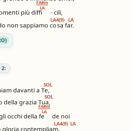
FA#m
LA
menti più diffi
-
cili,
LA4(9)
LA
o non sappiamo co
sa far.
RO)
 2:
SOL
iam davanti a Te,
SOL
o della grazia Tua,
FA#m
LA
li occhi della fe
de noi
LA4(9)
LA
 gloria contempliam.