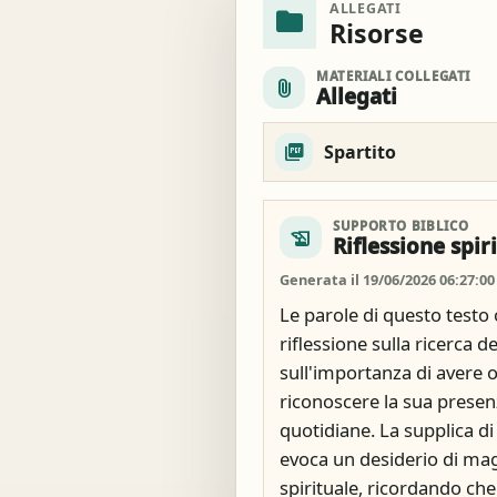
ALLEGATI
folder
Risorse
MATERIALI COLLEGATI
attach_file
Allegati
Spartito
SUPPORTO BIBLICO
history_edu
Riflessione spir
Generata il 19/06/2026 06:27:00
Le parole di questo testo
riflessione sulla ricerca de
sull'importanza di avere o
riconoscere la sua presen
quotidiane. La supplica di 
evoca un desiderio di ma
spirituale, ricordando che 