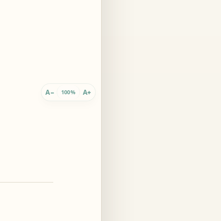
 innario
A
A
−
+
100%