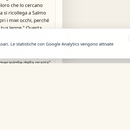
loro che lo cercano
a si ricollega a Salmo
pri i miei occhi, perché
a tua legge." Questa
a richiesta, ma anche
n modo per riconoscere
ssari. Le statistiche con Google Analytics vengono attivate
 del Signore.
meraviglie della grazia"
mente nei momenti di
ste circostanze, diventa
itto in 2 Corinzi 5:7:
on per vista." In
bra incerta, la parola
i al "trono della
tura, regalando così
sostegno e guarigione.