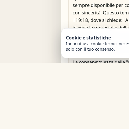
sempre disponibile per co
con sincerità. Questo tem
119:18, dove si chiede: "A
io veda le meraviglie dell
invocazione non è solo un
Cookie e statistiche
un atto di adorazione, u
Innari.it usa cookie tecnici nece
solo con il tuo consenso.
la grandezza e la bellezza
La consapevolezza delle "
si manifesta più intensa
difficoltà. La fede, in que
una luce guida, come descr
"Camminiamo per fede e n
tempi in cui la strada sem
invita a presentarsi davant
grazia" con umiltà e aper
l'opportunità di ricevere 