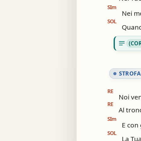
SIm
Nei mo
SOL
Quand
notes
(CO
STROFA
RE
Noi ven
RE
Al tron
SIm
E con g
SOL
La Tua