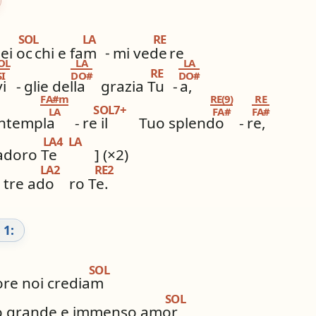
SOL
LA
RE
iei oc
chi e fam
-
mi vede
re
OL
LA
LA
RE
SI
DO#
DO#
i
-
glie della
grazia Tu
-
a,
FA#m
RE(9)
RE
SOL7+
LA
FA#
FA#
ntempla
-
re il
Tuo splendo
-
re,
LA4
LA
 adoro Te
] (×2)
LA2
RE2
-
tre ado
ro Te.
 1:
SOL
re noi crediam
SOL
o grande e immenso amor,