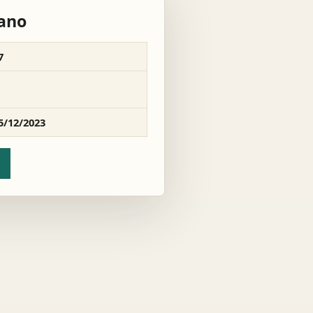
rano
7
5/12/2023