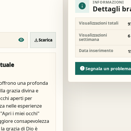
INFORMAZIONI
info
Dettagli b
Visualizzazioni totali
9
Visualizzazioni
6
settimana
download
Scarica
Data inserimento
1
ituale
report
Segnala un problema
 offrono una profonda
lla grazia divina e
cchi aperti per
za nelle esperienze
"Apri i miei occhi"
ggiore consapevolezza
la grazia di Dio è