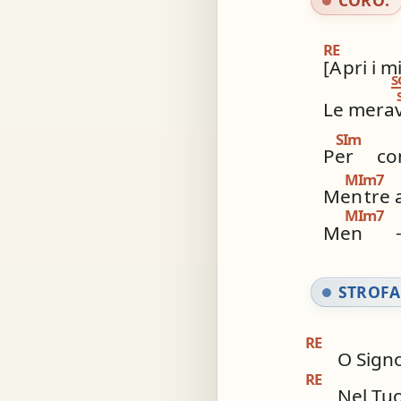
RE
[A
pri i m
S
Le merav
SIm
Per
co
MIm7
Men
tre
MIm7
Men
STROFA
RE
O Signo
RE
Nel Tu