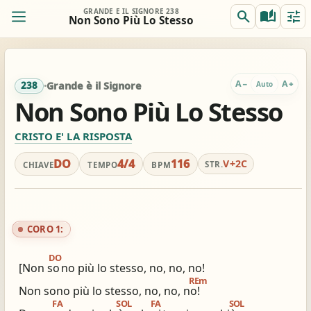
GRANDE È IL SIGNORE 238
search
auto_stories
tune
Non Sono Più Lo Stesso
ORIG.
TRASP.
remove
add
0
DO
DO
A
A
−
+
Auto
238
·
Grande è il Signore
Non Sono Più Lo Stesso
REALE
ACCORDI
remove
add
Off
CRISTO E' LA RISPOSTA
DO
DO
DO
4/4
116
V+2C
STR.
CHIAVE
TEMPO
BPM
Accordi completi
Per chitarra: gia comodo
tocca per semplificare
nessun capo consigliato
CORO 1:
view_column_2
keyboard_double_arrow_down
timer
DO
2 colonne
Scroll
Metronomo
[Non so
no più lo stesso, no, no, no!
REm
Non sono più lo stesso, no, no, no!
graphic_eq
tag
pageview
FA
SOL
FA
SOL
Accordatore
# / b
Simili stesso innario