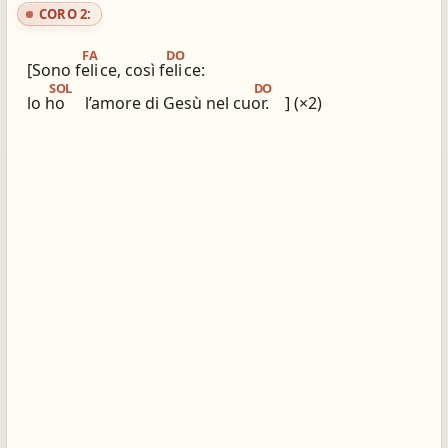
CORO 2:
FA
DO
[Sono feli
ce, così feli
ce:
SOL
DO
lo ho
l’amore di Gesù nel cuor.
] (×2)