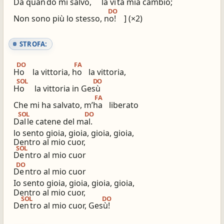
Da quan
do mi salvò,
la vi
ta mia cambiò;
DO
ios_share
library_books
Non sono più lo stesso, no!
] (×2)
Condividi
Simili altri innari
STROFA:
DO
FA
Ho
la vittoria, ho
la vittoria,
SOL
DO
Ho
la vittoria in Gesù
FA
Che mi ha salvato, m’ha
liberato
SOL
DO
Dal
le catene del mal.
lo sento gioia, gioia, gioia, gioia,
Dentro al mio cuor,
SOL
De
ntro al mio cuor
DO
De
ntro al mio cuor
Io sento gioia, gioia, gioia, gioia,
Dentro al mio cuor,
SOL
DO
Den
tro al mio cuor, Gesù!