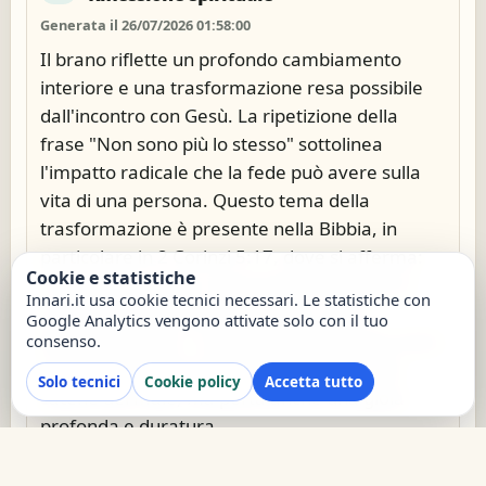
Generata il 26/07/2026 01:58:00
Il brano riflette un profondo cambiamento
interiore e una trasformazione resa possibile
dall'incontro con Gesù. La ripetizione della
frase "Non sono più lo stesso" sottolinea
l'impatto radicale che la fede può avere sulla
vita di una persona. Questo tema della
trasformazione è presente nella Bibbia, in
particolare in 2 Corinzi 5:17, dove si afferma:
Cookie e statistiche
"Se uno è in Cristo, è una nuova creatura; le
Innari.it usa cookie tecnici necessari. Le statistiche con
cose vecchie sono passate; ecco, sono
Google Analytics vengono attivate solo con il tuo
diventate nuove." La salvezza è descritta come
consenso.
un punto di svolta che non solo libera dalle
Solo tecnici
Cookie policy
Accetta tutto
catene del male, ma porta anche una gioia
profonda e duratura.
La vicinanza tra la salvezza e la gioia è evidente