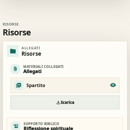
RISORSE
Risorse
ALLEGATI
folder
Risorse
MATERIALI COLLEGATI
attach_file
Allegati
Spartito
download
Scarica
SUPPORTO BIBLICO
history_edu
Riflessione spirituale