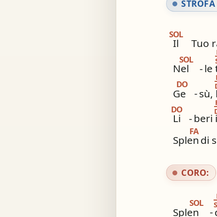
STROFA 
SOL
Il
Tuo 
SOL
Nel
-
le 
DO
Ge
-
sù, 
DO
Li
-
beri 
FA
Splen
di 
CORO:
SOL
Splen
-