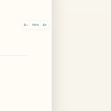
 innario
A
A
−
+
100%