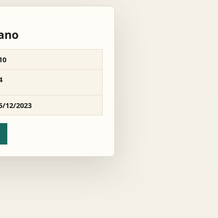
rano
10
4
5/12/2023