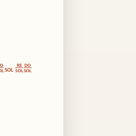
O
RE
DO
SOL
OL
SOL
SOL