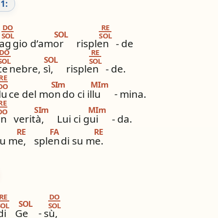
1:
DO
RE
SOL
SOL
SOL
rag
gio d’amor
risplen
-
de
DO
RE
SOL
SOL
SOL
te
nebre, sì,
risplen
-
de.
RE
SIm
MIm
DO
lu
ce del mon
do ci illu
-
mina.
RE
SIm
MIm
DO
in
verità,
Lui ci gui
-
da.
RE
FA
RE
su me,
splen
di su me.
RE
DO
SOL
SOL
SOL
di
Ge
-
sù,