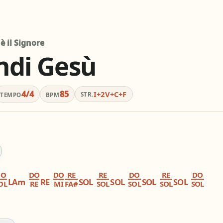
graphic_eq
tag
pageview
ordatore
# / b
Simili stesso
ios_share
library_books
è il Signore
ndi Gesù
Condividi
i altri innari
4/4
85
I+2V+C+F
STR.
TEMPO
BPM
DO
DO
DO
RE
RE
DO
RE
DO
LAm
RE
SOL
SOL
SOL
SOL
OL
RE
MI
FA#
SOL
SOL
SOL
SOL