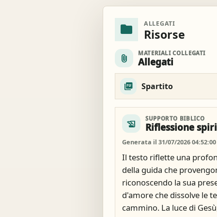
ALLEGATI
folder
Risorse
MATERIALI COLLEGATI
attach_file
Allegati
Spartito
SUPPORTO BIBLICO
history_edu
Riflessione spir
Generata il 31/07/2026 04:52:00
Il testo riflette una profo
della guida che provengo
riconoscendo la sua pres
d'amore che dissolve le te
cammino. La luce di Gesù