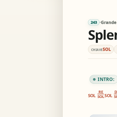
Acc
·
Grande 
243
Sple
Simil
SOL
CHIAVE
INTRO:
RE
SOL
SOL
SOL
S