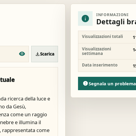
INFORMAZIONI
info
Dettagli b
Visualizzazioni totali
1
Visualizzazioni
1
settimana
download
Scarica
Data inserimento
1
ituale
report
Segnala un problema
nda ricerca della luce e
no da Gesù,
enza come un raggio
nebre e illumina il
, rappresentata come