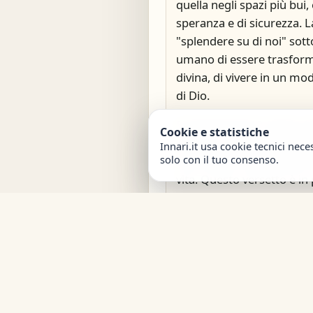
quella negli spazi più bui
speranza e di sicurezza. La
"splendere su di noi" sotto
umano di essere trasform
divina, di vivere in un mod
di Dio.
In Giovanni 8:12, Gesù si d
Cookie e statistiche
mondo", affermando che c
Innari.it usa cookie tecnici nece
solo con il tuo consenso.
camminerà nelle tenebre m
vita. Questo versetto è in
l'invocazione presente ne
soggettività del credente i
liberatoria e illuminante. 
solo una guida; è anche un
verità, un socio nel cammi