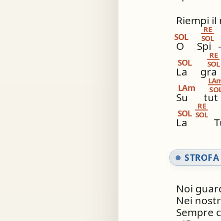
Riempi i
RE
SOL
SOL
O
Spi
RE
SOL
SOL
La
gra
LA
LAm
SO
Su
tut
RE
SOL
SOL
La
T
STROFA 
Noi guar
Nei nostri
Sempre ca