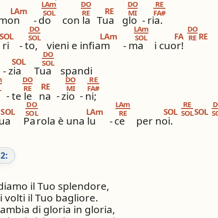
LAm
DO
DO
RE
LAm
RE
SOL
RE
MI
FA#
l mon
-
do
con la
Tua
glo
-
ria.
DO
LAm
DO
SOL
LAm
FA
RE
SOL
SOL
RE
-
ri
-
to,
vieni e infiam
-
ma
i cuor!
DO
SOL
SOL
-
zia
Tua
spandi
m
DO
DO
RE
RE
L
RE
MI
FA#
-
te le
na
-
zio
-
ni;
DO
LAm
RE
D
SOL
LAm
SOL
SOL
SOL
RE
SOL
S
ua
Pa
rola è una lu
-
ce
per noi.
2:
diamo il Tuo splendore,
 volti il Tuo bagliore.
mbia di gloria in gloria,