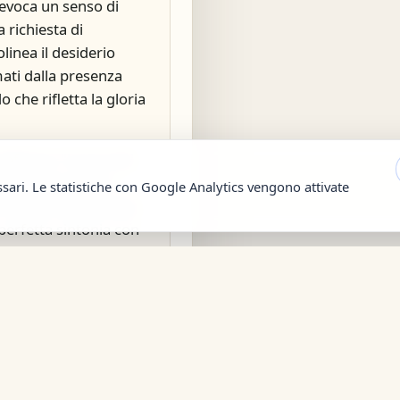
, evoca un senso di
 richiesta di
linea il desiderio
ati dalla presenza
o che rifletta la gloria
efinisce "la luce del
hi segue lui non
ssari. Le statistiche con Google Analytics vengono attivate
a avrà la luce della
 perfetta sintonia con
l testo, esprimendo la
n cerca di quella verità
La luce di Cristo non è
 segno di libertà e di
no della vita.