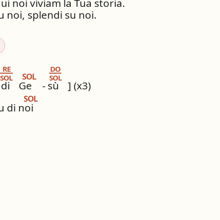
qui noi viviam la Tua storia.
u noi, splendi su noi.
RE
DO
SOL
SOL
SOL
di
Ge
-
sù
] (x3)
SOL
u di noi