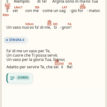
E
Riempilo
di Te!
Argil
la sono in ma
no Tua
DO7
LA
LAm7
SIb
LA7
SIb
DO#
E
sei
con me
come un sag
-
gio for
-
mator.
REm
SIb
SOLm
DO
FA
DO
Un vaso nuo
vo fa’ di me,
Si
-
gnor!
STROFA 3:
Fa’ di me un vaso per Te,
Un cuore che Ti possa servir,
Un vaso per la gloria Tua, Signor,
SIb
DO
FA
DO
Adatto per servire Te, che sei
il
Re!
notes
(CORO)