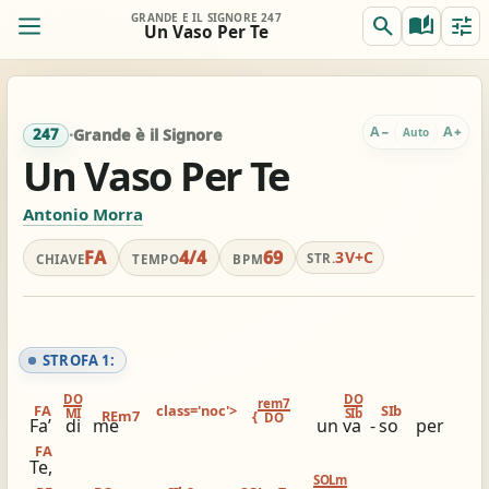
GRANDE È IL SIGNORE 247
search
auto_stories
tune
Un Vaso Per Te
ORIG.
TRASP.
remove
add
0
FA
FA
A
A
−
+
Auto
247
·
Grande è il Signore
Un Vaso Per Te
REALE
ACCORDI
remove
add
Off
Antonio Morra
FA
FA
FA
4/4
69
3V+C
STR.
CHIAVE
TEMPO
BPM
Accordi completi
Per chitarra: gia comodo
tocca per semplificare
nessun capo consigliato
STROFA 1:
view_column_2
keyboard_double_arrow_down
timer
DO
DO
rem7
FA
class='noc'>
SIb
MI
SIb
REm7
{
2 colonne
Scroll
Metronomo
DO
Fa’
di
me
un va
-
so
per
FA
graphic_eq
tag
pageview
Te,
SOLm
Accordatore
# / b
Simili stesso innario