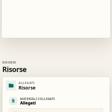
RISORSE
Risorse
ALLEGATI
folder
Risorse
MATERIALI COLLEGATI
attach_file
Allegati