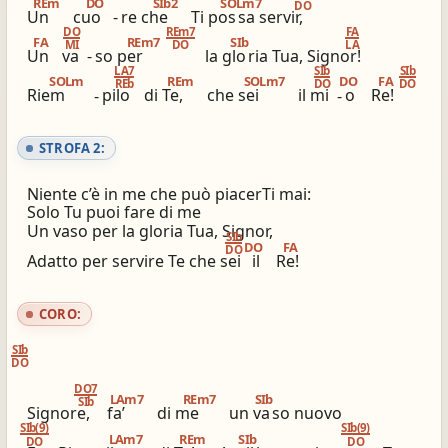
REm
DO
SIb2
SOLm7
DO
Un
cuo
-
re che
Ti pos
sa servir,
ios_share
library_books
DO
REm7
FA
FA
REm7
SIb
MI
DO
LA
Un
va
-
so per
la glo
ria Tua, Signor!
Condividi
Simili altri innari
LA7
SIb
SIb
SOLm
REm
SOLm7
DO
FA
REb
DO
DO
Riem
-
pilo
di Te,
che sei
il mi
-
o
Re!
STROFA 2:
Niente c’è in me che può piacerTi mai:
Solo Tu puoi fare di me
Un vaso per la gloria Tua, Signor,
SIb
DO
FA
DO
Adatto per servire Te che sei
il
Re!
CORO:
SIb
DO
DO7
LAm7
REm7
SIb
SIb
Signore,
fa’
di me
un va
so nuovo
SIb(9)
SIb(9)
LAm7
REm
SIb
DO
DO