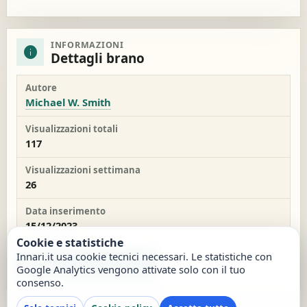
INFORMAZIONI
info
Dettagli brano
Autore
Michael W. Smith
Visualizzazioni totali
117
Visualizzazioni settimana
26
Data inserimento
15/12/2023
Cookie e statistiche
Innari.it usa cookie tecnici necessari. Le statistiche con
report
Segnala un problema
Google Analytics vengono attivate solo con il tuo
consenso.