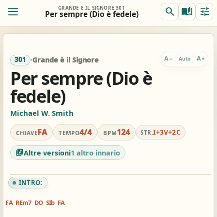
GRANDE È IL SIGNORE 301
search
auto_stories
tune
Per sempre (Dio è fedele)
ORIG.
TRASP.
remove
add
0
FA
FA
A
A
−
+
Auto
301
·
Grande è il Signore
Per sempre (Dio è
fedele)
REALE
ACCORDI
remove
add
Off
FA
FA
Michael W. Smith
Per chitarra, suggerito:
Accordi completi
Capo 3 / accordi in RE
tocca per semplificare
FA
4/4
124
I+3V+2C
STR.
CHIAVE
TEMPO
BPM
tocca per applicare
library_music
Altre versioni
1 altro innario
view_column_2
keyboard_double_arrow_down
timer
INTRO:
2 colonne
Scroll
Metronomo
graphic_eq
tag
pageview
FA
REm7
DO
SIb
FA
Accordatore
# / b
Simili stesso innario