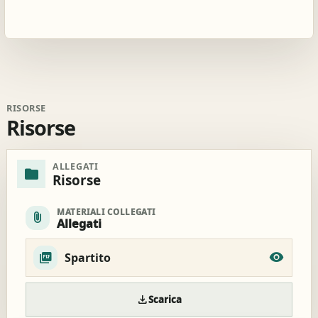
RISORSE
Risorse
ALLEGATI
folder
Risorse
MATERIALI COLLEGATI
attach_file
Allegati
Spartito
download
Scarica