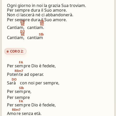
Ogni giorno in noi la grazia Sua troviam.
Per sempre dura il Suo amore.
Non ci lascerà né ci abbandonerà.
Per sempre dura il Suo amore.
DO
SIb
MI
RE
Cantiam,
cantiam.
DO
SIb
MI
Cantiam,
cantiam
CORO 2:
FA
Per sem
pre Dio è fedele,
REm7
Poten
te ad operar.
DO
Sarà
con noi per sempre,
SIb
Per sem
pre,
Per sempre
FA
Per sem
pre Dio è fedele,
REm7
Amo
re senza età.