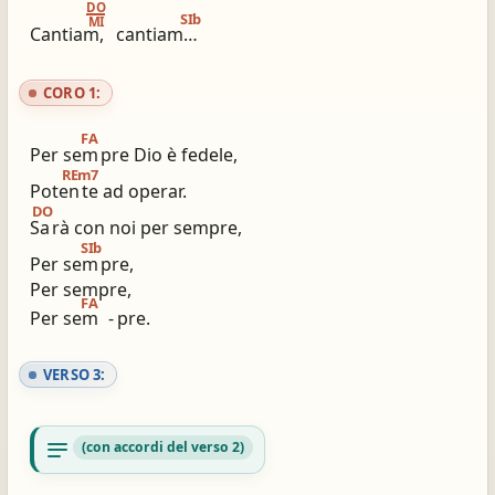
DO
SIb
MI
Cantiam,
cantiam…
CORO 1:
FA
Per sem
pre Dio è fedele,
REm7
Poten
te ad operar.
DO
Sa
rà con noi per sempre,
SIb
Per sem
pre,
Per sempre,
FA
Per sem
-
pre.
VERSO 3:
notes
(con accordi del verso 2)