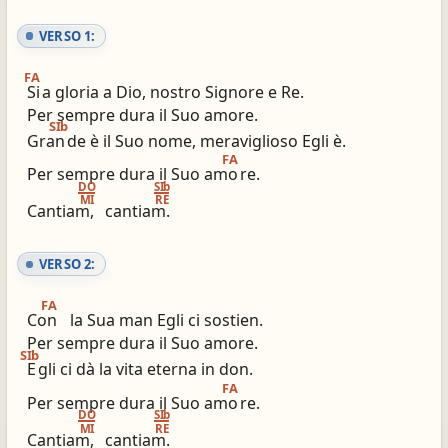
ios_share
library_books
VERSO 1:
Condividi
Simili altri innari
FA
Si
a gloria a Dio, nostro Signore e Re.
Per sempre dura il Suo amore.
SIb
Gran
de è il Suo nome, meraviglioso Egli è.
FA
Per sempre dura il Suo amo
re.
DO
SIb
MI
RE
Cantiam,
cantiam.
VERSO 2:
FA
Con
la Sua man Egli ci sostien.
Per sempre dura il Suo amore.
SIb
E
gli ci dà la vita eterna in don.
FA
Per sempre dura il Suo amo
re.
DO
SIb
MI
RE
Cantiam,
cantiam.