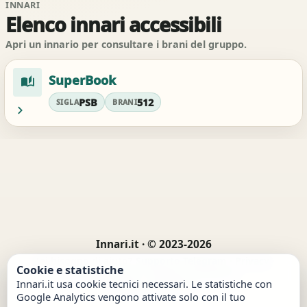
INNARI
Elenco innari accessibili
Apri un innario per consultare i brani del gruppo.
SuperBook
auto_stories
PSB
512
SIGLA
BRANI
chevron_right
Innari.it · © 2023-2026
Hai bisogno di aiuto?
Supporto Telegram
·
Privacy
·
Cookie e statistiche
Cookie
·
Termini
·
Segnala contenuto
·
Innari.it usa cookie tecnici necessari. Le statistiche con
Preferenze cookie
Google Analytics vengono attivate solo con il tuo