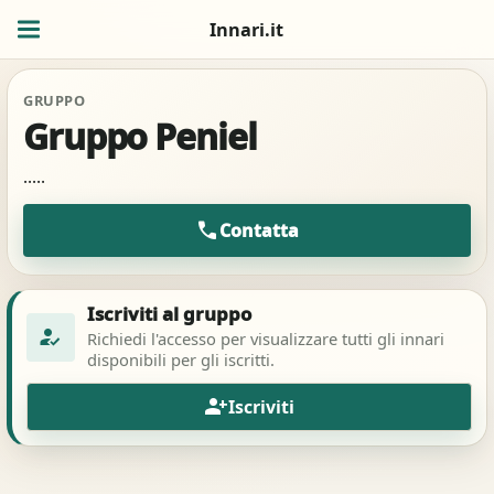
Innari.it
GRUPPO
Gruppo Peniel
.....
call
Contatta
Iscriviti al gruppo
how_to_reg
Richiedi l'accesso per visualizzare tutti gli innari
disponibili per gli iscritti.
person_add
Iscriviti