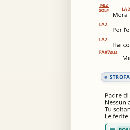
MI2
LA2
SOL#
Mera
LA2
Per l’e
LA2
Hai co
FA#7sus
Me
STROFA
Padre di 
Nessun a
Tu solta
Le ferite
notes
PON