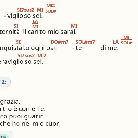
MI2
SI7sus2
MI
SOL#
-
viglio
so sei.
LA
SI
MI
MI
ternità
il can
to mio sarai.
MI
SI
DO#m7
SOL#m7
LA
SOL#
nquista
to ogni par
-
te
di me.
SI7sus2
MI2
raviglio
so sei.
 2:
grazia,
ltro è come Te.
nto puoi guarir
 che ho nel mio cuor.
TE