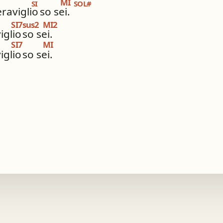
MI
SI
SOL#
raviglio
so sei.
SI7sus2
MI2
glio
so sei.
SI7
MI
glio
so sei.