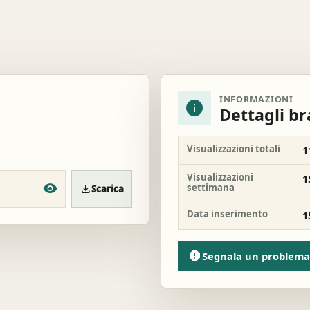
INFORMAZIONI
info
Dettagli b
Visualizzazioni totali
1
Visualizzazioni
1
settimana
download
Scarica
Data inserimento
1
report
Segnala un problema