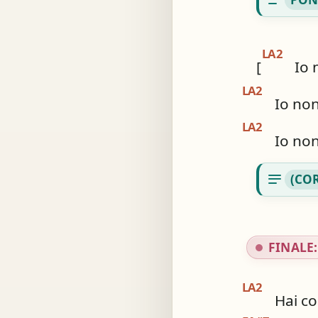
LA2
[
Io 
LA2
Io non
LA2
Io non
notes
(CO
FINALE:
LA2
Hai co