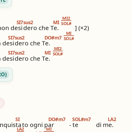
MI2
SI7sus2
MI
SOL#
non desi
dero che Te.
] (×2)
MI
SI7sus2
DO#m7
SOL#
 desi
dero che Te.
MI2
SI7sus2
MI
SOL#
 desi
dero che Te.
RO)
SI
DO#m7
SOL#m7
LA2
nquista
to ogni par
-
te
di me.
LA2
MI