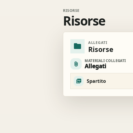
RISORSE
Risorse
ALLEGATI
folder
Risorse
MATERIALI COLLEGATI
attach_file
Allegati
Spartito