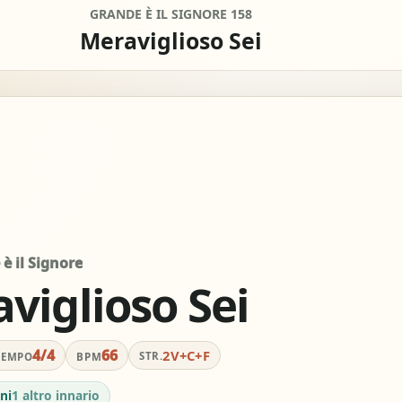
GRANDE È IL SIGNORE 158
Meraviglioso Sei
0
remove
add
SEMITONI
Off
remove
add
CAPO
è il Signore
mpleti
Per chitarra, sugger
lificare
tocca 
viglioso Sei
4/4
66
2V+C+F
STR.
TEMPO
BPM
view_column_2
keyboard_double_arrow_down
timer
colonne
Scroll
Metron
ni
1 altro innario