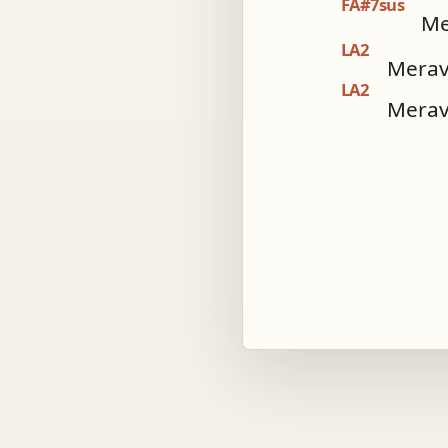
FA#7sus
Me
LA2
Meravi
LA2
Meravi