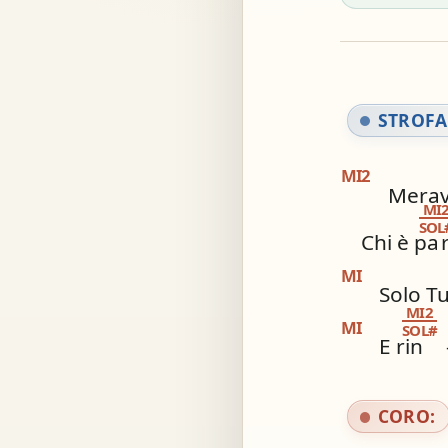
Acc
Simil
STROFA
MI2
Meravi
MI
SOL
Chi è pa
MI
Solo Tu
MI2
MI
SOL#
E rin
CORO: