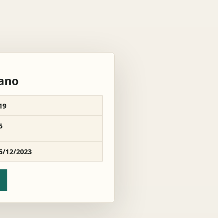
rano
19
5
5/12/2023