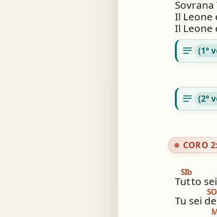
Sovrana 
Il Leone 
Il Leone 
notes
(1ª 
notes
(2ª 
CORO 2
SIb
Tut
to se
SO
Tu sei de
M