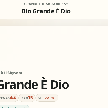
GRANDE È IL SIGNORE 159
Dio Grande È Dio
0
remove
add
SEMITONI
Off
remove
add
CAPO
mpleti
Per chitarra, suggeri
è il Signore
lificare
tocca 
Grande È Dio
view_column_2
keyboard_double_arrow_down
timer
4/4
76
2V+2C
STR.
TEMPO
BPM
colonne
Scroll
Metron