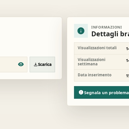
INFORMAZIONI
info
Dettagli b
Visualizzazioni totali
1
Visualizzazioni
1
settimana
download
Scarica
Data inserimento
1
report
Segnala un problema