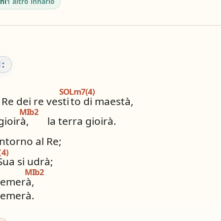
ni
1 altro innario
graphic_eq
tag
pageview
ordatore
# / b
Simili stesso
ios_share
library_books
Condividi
i altri innari
:
SOLm7(4)
 Re dei re vesti
to di maestà,
MIb2
gioirà,
la terra gioirà.
intorno al Re;
4)
Sua si udrà;
MIb2
tremerà,
tremerà.