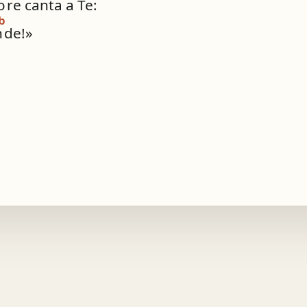
o
re canta a Te:
b
n
de!»