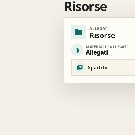
Risorse
ALLEGATI
folder
Risorse
MATERIALI COLLEGATI
attach_file
Allegati
Spartito