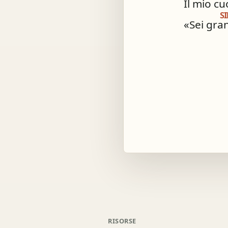
Il mio cu
SI
«Sei gra
RISORSE