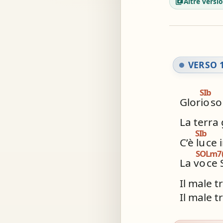
library_music
Altre versio
Acc
Simil
VERSO 1
SIb
Glorio
so
La terra 
SIb
C’è lu
ce 
SOLm7(
La vo
ce 
Il male 
Il male 