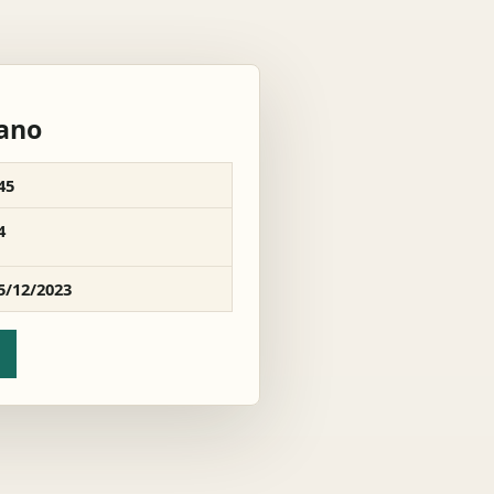
rano
45
4
5/12/2023