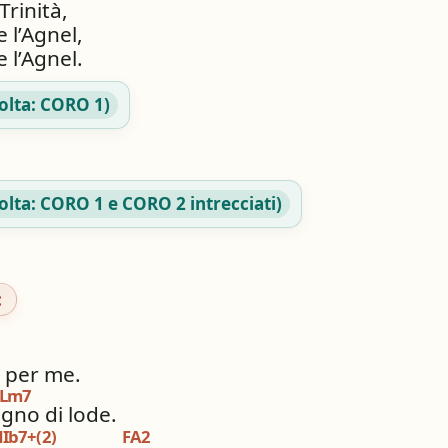
Trinità,
e l’Agnel,
e l’Agnel.
volta: CORO 1)
volta: CORO 1 e CORO 2 intrecciati)
:
i per me.
Lm7
gno di lode.
Ib7+(2)
FA2