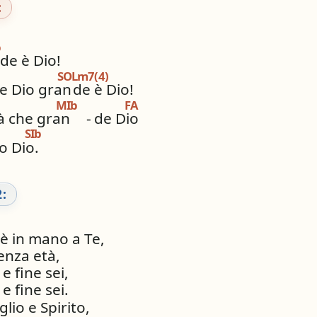
:
b
de è Dio!
SOLm7(4)
e Dio gran
de è Dio!
MIb
FA
rà che gran
-
de Dio
SIb
ro Dio.
:
 è in mano a Te,
enza età,
 e fine sei,
 e fine sei.
glio e Spirito,