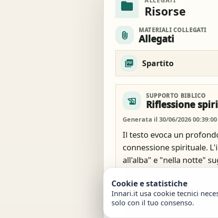
ALLEGATI
folder
Risorse
MATERIALI COLLEGATI
attach_file
Allegati
Spartito
SUPPORTO BIBLICO
history_edu
Riflessione spir
Generata il 30/06/2026 00:39:00
Il testo evoca un profondo
connessione spirituale. L
all'alba" e "nella notte" 
e instancabile ricerca di D
Cookie e statistiche
l'esperienza umana di affr
Innari.it usa cookie tecnici nece
della vita, dalle prime luc
solo con il tuo consenso.
bui della notte. Questo des