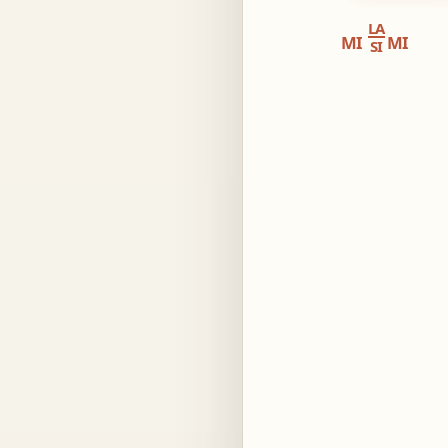
LA
MI
MI
SI