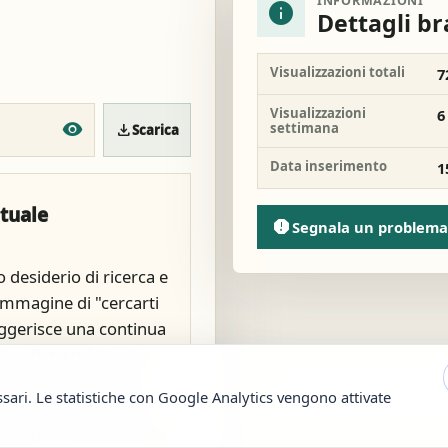
INFORMAZIONI
info
Dettagli b
Visualizzazioni totali
7
Visualizzazioni
6
settimana
download
Scarica
Data inserimento
1
ituale
report
Segnala un problema
 desiderio di ricerca e
'immagine di "cercarti
suggerisce una continua
io, riflettendo anche
ontare diverse fasi
ssari. Le statistiche con Google Analytics vengono attivate
i dell'alba ai momenti
iderio di avvicinarsi a