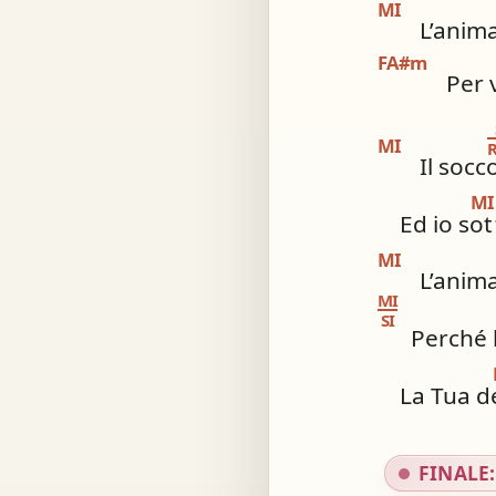
MI
L’anima
FA#m
Per 
MI
Il socc
MI
Ed io sot
MI
L’anim
MI
SI
Perché 
La Tua d
FINALE: