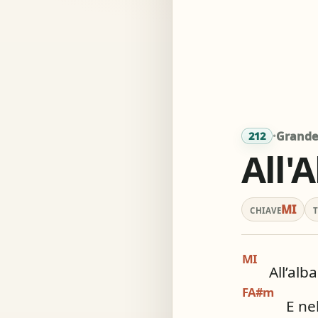
Acc
Simil
·
Grande 
212
All'
MI
CHIAVE
MI
All’alba
FA#m
E nel