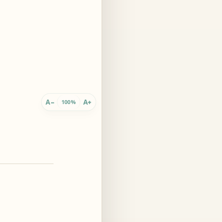
 innario
A
A
−
+
100%