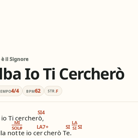
graphic_eq
tag
pageview
ordatore
# / b
Simili stesso
ios_share
library_books
Condividi
i altri innari
è il Signore
Alba Io Ti Cercherò
4/4
62
F
STR.
TEMPO
BPM
SI4
 io Ti cercherò,
MI
LA
LA7+
SI
SI
SOL#
SI
la not
te io cer
cherò Te.