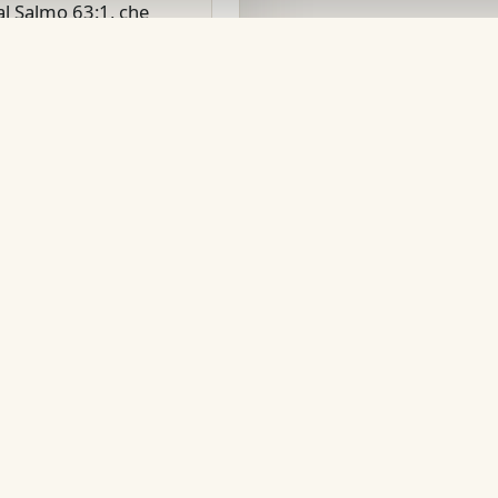
al Salmo 63:1, che
o Dio; io Ti cerco
a ha sete di Te; il mio
emente".
 gloria e il Tuo poter"
ogno di connessione e
a divina,
che in molti altri
 Salmo 27:4, dove si
esto al Signore; questa
a del Signore tutti i
 contemplare la bellezza
e nel Suo tempio".
leta