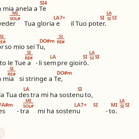
SI4
 mia anela a Te
MI
LA
LA7+
SI
SI
SOL#
SI
veder
Tua gloria e
il Tuo poter.
SI
SI
DO#m
RE#
RE#
or
so mio sei Tu,
SI
LA
LA
SI
SI
RE#
SI
to le Tue a
-
li sem
pre gioirò.
SI
DO#m
RE#
a mia
si stringe a Te,
LA
SI
la Tua des
tra mi ha sostenu
to,
MI
LA
FA#m
LA7+
SI
MI
SI
SOL#
SI
es
-
tra
mi ha sostenu
-
to.