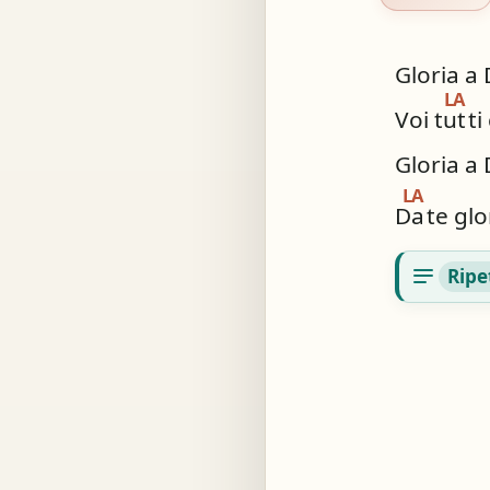
Gloria a 
LA
Voi tut
ti
Gloria a 
LA
Da
te glo
notes
Ripe