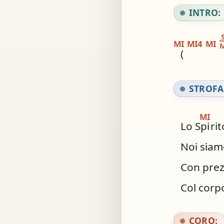
INTRO:
S
MI
MI4
MI
M
(
STROFA
MI
Lo Spi
ri
Noi siam
Con prez
Col corpo
CORO: