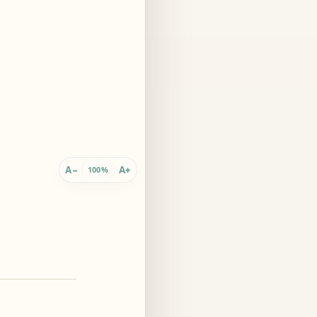
 innario
A
A
−
+
100%