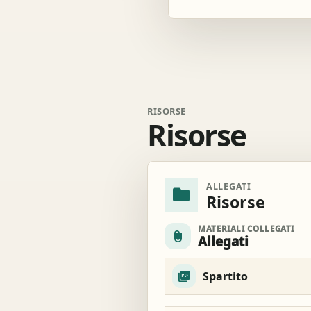
RISORSE
Risorse
ALLEGATI
folder
Risorse
MATERIALI COLLEGATI
attach_file
Allegati
Spartito