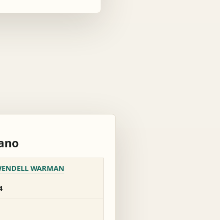
rano
ENDELL WARMAN
4