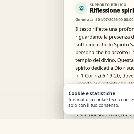
SUPPORTO BIBLICO
history_edu
Riflessione spir
Generata il 01/07/2026 00:08:00
Il testo riflette una profo
riguardante la presenza di
sottolinea che lo Spirito S
persona che ha accolto il
tempio del divino. Quest
spirito dedicati a Dio ris
in 1 Corinzi 6:19-20, dove
ricorda ai credenti che il
dello Spirito Santo e che s
Cookie e statistiche
caro prezzo. Qui, l’invito a
Innari.it usa cookie tecnici nece
solo con il tuo consenso.
implica un riconosciment
della maestà di Dio, ma 
vivere in modo coerente c