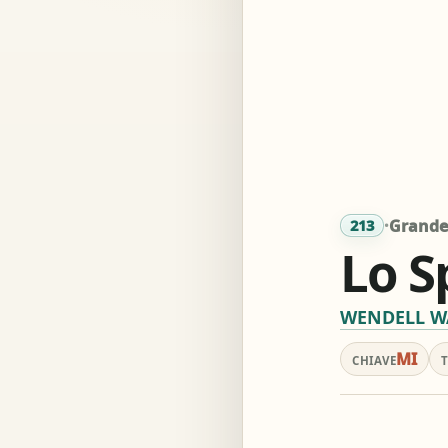
Acc
Simil
·
Grande 
213
Lo S
WENDELL 
MI
CHIAVE