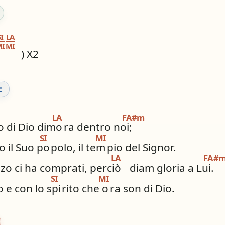
I
LA
I
MI
) X2
:
LA
FA#m
to di Dio dimo
ra dentro noi;
SI
MI
o il Suo po
polo, il tem
pio del Signor.
LA
FA#
zo ci ha comprati, perciò
diam gloria a Lui.
SI
MI
 e con lo spi
rito che o
ra son di Dio.