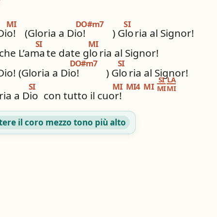
MI
DO#m7
SI
Dio!
(Gloria a Dio!
) Glo
ria al Signor!
SI
MI
 che L’ama
te date glo
ria al Signor!
DO#m7
SI
Dio! (Gloria a Dio!
) Glo
ria al Signor!
SI
LA
SI
MI
MI4
MI
MI
MI
ria a Dio
con tutto il cuor!
tere il coro mezzo tono più alto