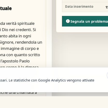
Data inserimento
1
ituale
report
Segnala un problema
nda verità spirituale
 Dio nei credenti. Si
anto abita in ogni
 Signore, rendendola un
a immagine di corpo e
uona con quanto scritto
 l'apostolo Paolo
 loro corpo è la dimora
ono stati acquistati a
 "dare gloria a Lui"
ssari. Le statistiche con Google Analytics vengono attivate
o della grandezza e
anche una chiamata a
on questa verità.