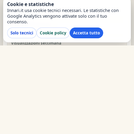
Cookie e statistiche
Autore
Innari.it usa cookie tecnici necessari. Le statistiche con
Tim Hughes
Google Analytics vengono attivate solo con il tuo
consenso.
Visualizzazioni totali
71
Solo tecnici
Cookie policy
Accetta tutto
Visualizzazioni settimana
16
Data inserimento
15/12/2023
report
Segnala un problema