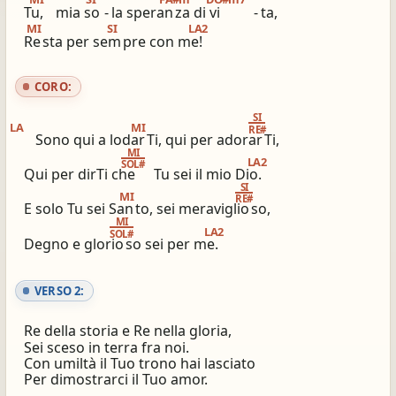
Tu,
mia so
-
la speran
za di vi
-
ta,
ios_share
library_books
MI
SI
LA2
Re
sta per sem
pre con me!
Condividi
Simili altri innari
CORO:
SI
LA
MI
RE#
Sono qui a lodar
Ti, qui per adorar
Ti,
MI
LA2
SOL#
Qui per dirTi che
Tu sei il mio Dio.
SI
MI
RE#
E solo Tu sei San
to, sei meraviglio
so,
MI
LA2
SOL#
Degno e glorio
so sei per me.
VERSO 2:
Re della storia e Re nella gloria,
Sei sceso in terra fra noi.
Con umiltà il Tuo trono hai lasciato
Per dimostrarci il Tuo amor.