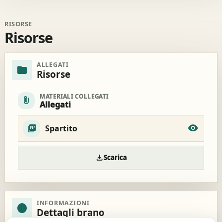
RISORSE
Risorse
ALLEGATI
folder
Risorse
MATERIALI COLLEGATI
attach_file
Allegati
Spartito
download
Scarica
INFORMAZIONI
info
Dettagli brano