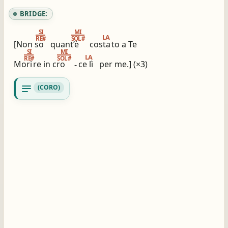
BRIDGE:
SI
MI
LA
RE#
SOL#
[Non so
quant’è
costa
to a Te
SI
MI
LA
RE#
SOL#
Mori
re in cro
-
ce lì
per me.] (×3)
notes
(CORO)