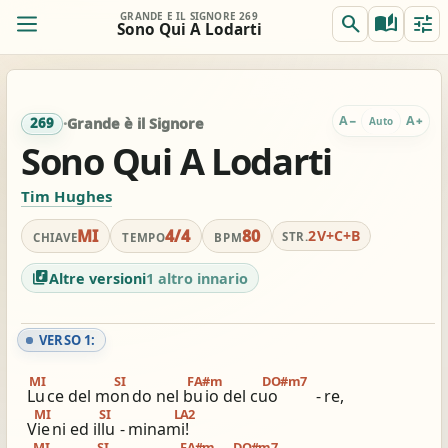
GRANDE È IL SIGNORE 269
search
auto_stories
tune
Sono Qui A Lodarti
ORIG.
TRASP.
remove
add
0
MI
MI
A
A
−
+
Auto
269
·
Grande è il Signore
Sono Qui A Lodarti
REALE
ACCORDI
remove
add
Off
Tim Hughes
MI
MI
MI
4/4
80
2V+C+B
STR.
CHIAVE
TEMPO
BPM
Per chitarra, suggerito:
Accordi completi
Capo 2 / accordi in RE
tocca per semplificare
tocca per applicare
library_music
Altre versioni
1 altro innario
VERSO 1:
view_column_2
keyboard_double_arrow_down
timer
MI
SI
FA#m
DO#m7
2 colonne
Scroll
Metronomo
Lu
ce del mon
do nel bu
io del cuo
-
re,
MI
SI
LA2
graphic_eq
tag
pageview
Vie
ni ed illu
-
minami!
Accordatore
# / b
Simili stesso innario
MI
SI
FA#m
DO#m7