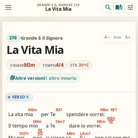
GRANDE È IL SIGNORE 270
search
auto_stories
tune
La Vita Mia
ORIG.
TRASP.
remove
add
0
MIm
MIm
A
A
−
+
Auto
270
·
Grande è il Signore
La Vita Mia
REALE
ACCORDI
remove
add
Off
DO#m
MIm
MIm
4/4
3V+C
STR.
CHIAVE
TEMPO
library_music
Altre versioni
1 altro innario
Accordi completi
Per chitarra: gia comodo
tocca per semplificare
nessun capo consigliato
VERSO 1:
view_column_2
keyboard_double_arrow_down
timer
MIm
RE7
MIm
RE7
La vita mia
per Te
spendere vorrei;
2 colonne
Scroll
Metronomo
MIm
MIm
SIm7
MIm
RE
Il tempo mio
a Te
dare io vorrei.
graphic_eq
tag
pageview
RE
DO7+
MIm
LAm7
DO
Accordatore
# / b
Simili stesso innario
Ma poi
non
ci riesco se
Tu
non sei con me.