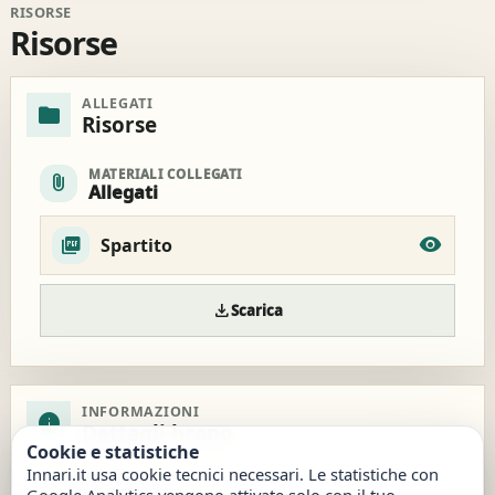
RISORSE
Risorse
ALLEGATI
folder
Risorse
MATERIALI COLLEGATI
attach_file
Allegati
Spartito
download
Scarica
INFORMAZIONI
info
Dettagli brano
Cookie e statistiche
Innari.it usa cookie tecnici necessari. Le statistiche con
Visualizzazioni totali