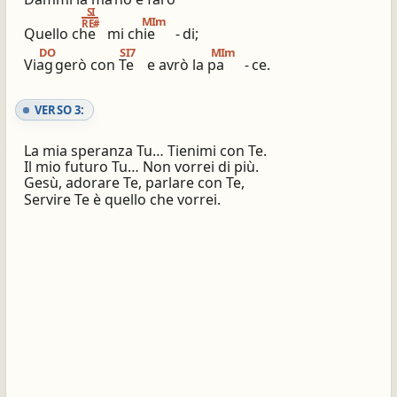
SI
MIm
RE#
Quello che
mi chie
-
di;
DO
SI7
MIm
Viag
gerò con Te
e avrò la pa
-
ce.
VERSO 3:
La mia speranza Tu… Tienimi con Te.
Il mio futuro Tu… Non vorrei di più.
Gesù, adorare Te, parlare con Te,
Servire Te è quello che vorrei.