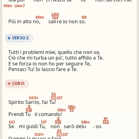
MIm
LAm7
ios_share
library_books
LAm
MIm
SI4
Condividi
Simili altri innari
FA#
Più in alto no,
sali
re io non so.
VERSO 2:
Tutti i problemi miei, quello che non va,
Ciò che mi turba un po’, tutto affido a Te.
E se forza io non ho per seguire Te,
Pensaci Tu! Io lascio fare a Te.
CORO:
RE
DO7+
SI7
DO
Spirito San
to, fai Tu!
SI
MIm
MIm
RE#
RE
Prendi Tu
il comando!
SI
RE
DO
SI7
MIm
RE#
FA#
Se
mi guidi Tu,
non
sarò delu
-
so.
RE
DO7+
SI7
DO
Dammi la ma
no e farò